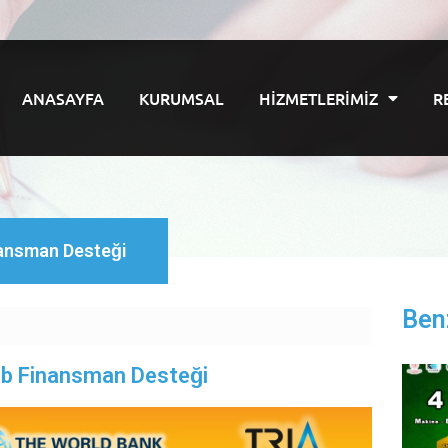
ANASAYFA
KURUMSAL
HIZMETLERIMIZ
R
nansman Desteği
Ben
eb Finansman Desteği