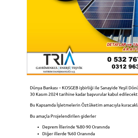
Dünya Bankası – KOSGEB işbirliği ile Sanayide Yeşil Dönü
30 Kasım 2024 tarihine kadar başvurular kabul edilecekti
Bu Kapsamda İşletmelerin Öztüketim amacıyla kuracakları
Bu amaçla Projelendirilen giderler
Deprem İllerinde %80-90 Oranında
Diğer illerde %60 Oranında