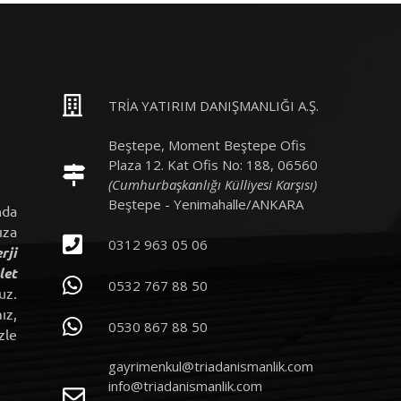
TRİA YATIRIM DANIŞMANLIĞI A.Ş.
Beştepe, Moment Beştepe Ofis
Plaza 12. Kat Ofis No: 188, 06560
(Cumhurbaşkanlığı Külliyesi Karşısı)
Beştepe - Yenimahalle/ANKARA
nda
ıza
0312 963 05 06
rji
let
0532 767 88 50
uz.
ız,
0530 867 88 50
zle
gayrimenkul@triadanismanlik.com
info@triadanismanlik.com