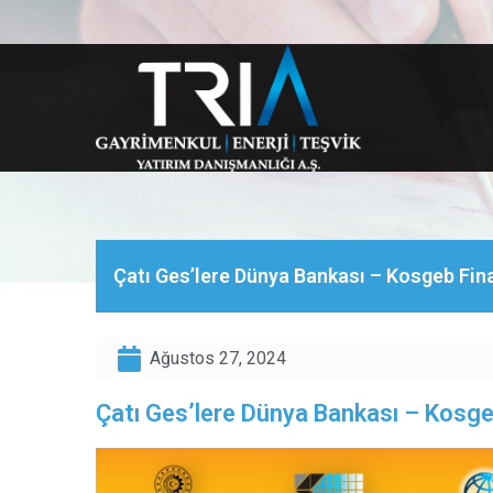
Çatı Ges’lere Dünya Bankası – Kosgeb Fi
Ağustos 27, 2024
Çatı Ges’lere Dünya Bankası – Kosg