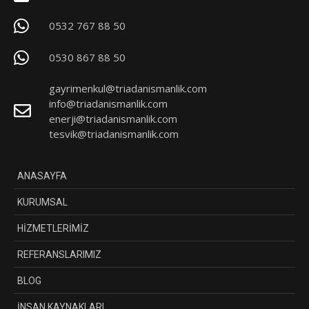
0532 767 88 50
0530 867 88 50
gayrimenkul@triadanismanlik.com
info@triadanismanlik.com
enerji@triadanismanlik.com
tesvik@triadanismanlik.com
ANASAYFA
KURUMSAL
HİZMETLERİMİZ
REFERANSLARIMIZ
BLOG
İNSAN KAYNAKLARI