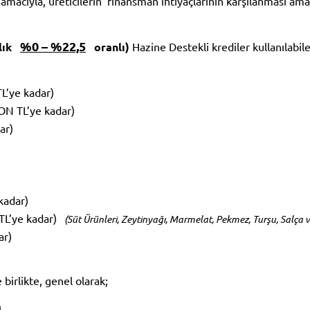
sı amacıyla, üreticilerin finansman ihtiyaçlarının karşılanması am
%0 – %22,5
llık
oranlı)
Hazine Destekli krediler kullanılabile
L’ye kadar)
ON TL’ye kadar)
ar)
kadar)
TL’ye kadar)
(Süt Ürünleri, Zeytinyağı, Marmelat, Pekmez, Turşu, Salça v
ar)
birlikte, genel olarak;
a