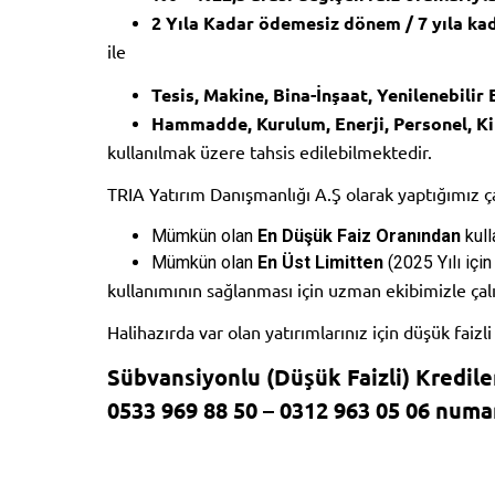
2 Yıla Kadar ödemesiz dönem / 7 yıla ka
ile
Tesis, Makine, Bina-İnşaat, Yenilenebilir 
Hammadde, Kurulum, Enerji, Personel, Ki
kullanılmak üzere tahsis edilebilmektedir.
TRIA Yatırım Danışmanlığı A.Ş olarak yaptığımız çal
Mümkün olan
En Düşük Faiz Oranından
ku
l
Mümkün olan
En Üst Limitten
(2025 Yılı iç
kullanımının sağlanması için uzman ekibimizle ça
Halihazırda var olan yatırımlarınız için düşük faizl
Sübvansiyonlu (Düşük Faizli) Kredile
0533 969 88 50 – 0312 963 05 06 numar