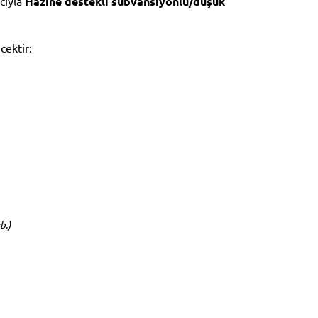
acıyla
Hazine destekli sübvansiyonlu/düşük
cektir:
b.)