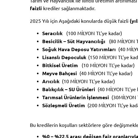
Tarım ve Hayvancılık ile ilintili üretimin artırılma
faizli
krediler sağlanmaktadır.
2025 Yılı için Aşağıdaki konularda düşük faizli
(yı
Seracılık
(100 MİLYON TL’ye kadar)
Besicilik – Süt Hayvancılığı
(80 MİLYON T
Soğuk Hava Deposu Yatırımları
(40 MİLY
Lisanslı Depoculuk
(150 MİLYON TL’ye kad
Bitkisel Üretim
(10 MİLYON TL’ye kadar)
Meyve Bahçesi
(40 MİLYON TL’ye kadar)
Arıcılık
(10 MİLYON TL’ye kadar)
Balıkçılık – SU Ürünleri
(40 MİLYON TL’ye 
Tarımsal Ürünlerin İşlenmesi
(30MİLYON 
Sözleşmeli Üretim
(200 MİLYON TL’ye kad
Bu kredilerin koşulları sektörlere göre değişmekle 
%0 – %22,5 arası değişen faiz oranlarıyl