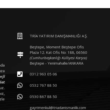
TRİA YATIRIM DANIŞMANLIĞI A.Ş.
Beştepe, Moment Beştepe Ofis
Plaza 12. Kat Ofis No: 188, 06560
(Cumhurbaşkanlığı Külliyesi Karşısı)
Beştepe - Yenimahalle/ANKARA
nda
ıza
0312 963 05 06
rji
let
0532 767 88 50
uz.
ız,
0530 867 88 50
zle
gayrimenkul@triadanismanlik.com