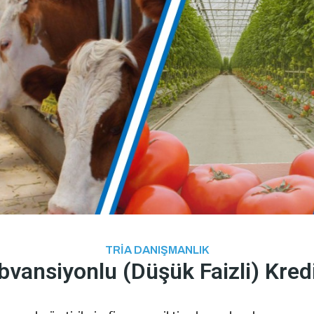
TRİA DANIŞMANLIK​
bvansiyonlu (Düşük Faizli) Kredi