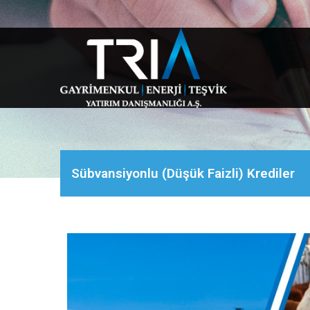
Sübvansiyonlu (Düşük Faizli) Krediler